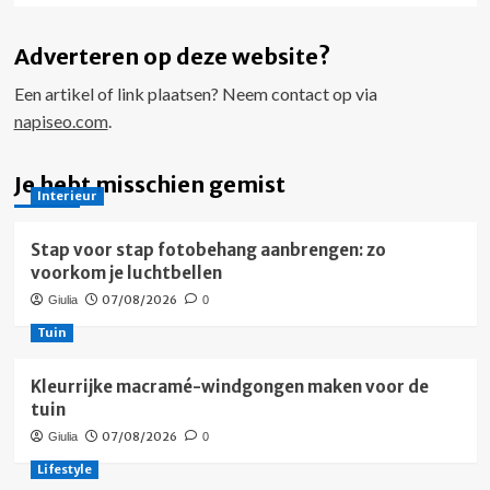
Adverteren op deze website?
Een artikel of link plaatsen? Neem contact op via
napiseo.com
.
Je hebt misschien gemist
Interieur
Stap voor stap fotobehang aanbrengen: zo
voorkom je luchtbellen
07/08/2026
Giulia
0
Tuin
Kleurrijke macramé-windgongen maken voor de
tuin
07/08/2026
Giulia
0
Lifestyle