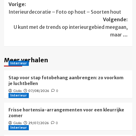
Bericht
Vorige:
Interieurdecoratie – Foto op hout – Soorten hout
navigatie
Volgende:
U kunt met de trends op interieurgebied meegaan,
maar …
Meer verhalen
Interieur
Stap voor stap fotobehang aanbrengen: zo voorkom
je luchtbellen
07/08/2026
Giulia
0
Interieur
Frisse hortensia-arrangementen voor een kleurrijke
zomer
29/07/2026
Giulia
0
Interieur