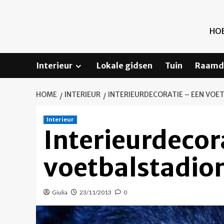
Ga
naar
de
HOE
inhoud
Interieur
Lokale gidsen
Tuin
Raamd
HOME
INTERIEUR
INTERIEURDECORATIE – EEN VOE
Interieur
Interieurdecor
voetbalstadio
Giulia
23/11/2013
0