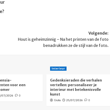
uur
je?
Volgende:
Hout is geheimzinnig – Na het printen van de foto
benadrukken ze de stijl van de foto.
Interieur
tensia-
Gedenksieraden die verhalen
nten voor een
vertellen: personaliseer je
 zomer
interieur met betekenisvolle
kunst
9/07/2026
0
25/07/2026
Giulia
0