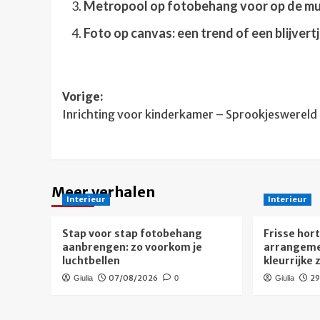
Metropool op fotobehang voor op de m
Foto op canvas: een trend of een blijvert
Bericht
Vorige:
Inrichting voor kinderkamer – Sprookjeswereld
navigatie
Meer verhalen
Interieur
Interieur
Stap voor stap fotobehang
Frisse hor
aanbrengen: zo voorkom je
arrangeme
luchtbellen
kleurrijke
07/08/2026
2
Giulia
0
Giulia