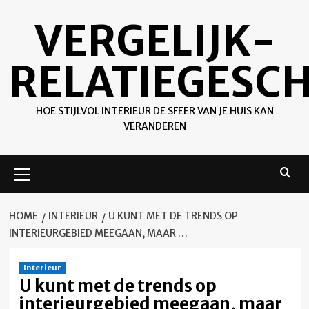
Ga
VERGELIJK-
naar
de
inhoud
RELATIEGESC
HOE STIJLVOL INTERIEUR DE SFEER VAN JE HUIS KAN
VERANDEREN
Primair
menu
HOME
INTERIEUR
U KUNT MET DE TRENDS OP
INTERIEURGEBIED MEEGAAN, MAAR …
Interieur
U kunt met de trends op
interieurgebied meegaan, maar