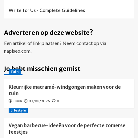
Write for Us - Complete Guidelines
Adverteren op deze website?
Een artikel of link plaatsen? Neem contact op via
napiseo.com
.
Je hebt misschien gemist
Tuin
Kleurrijke macramé-windgongen maken voor de
tuin
07/08/2026
Giulia
0
Lifestyle
Vegan barbecue-ideeën voor de perfecte zomerse
feestjes