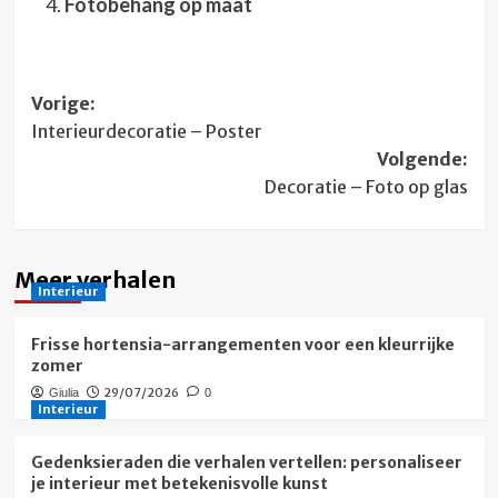
Fotobehang op maat
Bericht
Vorige:
Interieurdecoratie – Poster
navigatie
Volgende:
Decoratie – Foto op glas
Meer verhalen
Interieur
Frisse hortensia-arrangementen voor een kleurrijke
zomer
29/07/2026
Giulia
0
Interieur
Gedenksieraden die verhalen vertellen: personaliseer
je interieur met betekenisvolle kunst