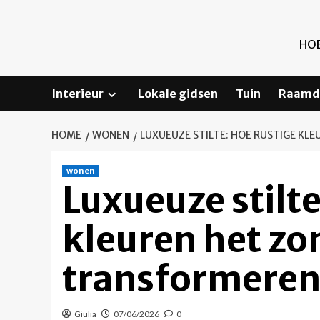
Ga
naar
de
HOE
inhoud
Interieur
Lokale gidsen
Tuin
Raamd
HOME
WONEN
LUXUEUZE STILTE: HOE RUSTIGE K
wonen
Luxueuze stilte
kleuren het zo
transformere
Giulia
07/06/2026
0