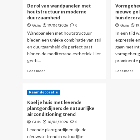
imp
psychologie
De rol van wandpanelen met
Vormgeheu
op
achter
houtstructuur in moderne
nieuwe gol
ene
citruskleur
duurzaamheid
huisdecora
dez
accenten
zom
in
19/06/2026
19
Giulia
0
Giulia
je
Wandpanelen met houtstructuur
In een tijd w
interieur
bieden een unieke combinatie van stijl
expressie en
en duurzaamheid die perfect past
gaan met in
binnen de mediterrane esthetiek. Het
vormgeheug
geeft...
prominente p
Lees
Lee
Lees meer
Lees meer
meer
mee
over
ove
De
Vor
Raamdecoratie
rol
de
van
nie
Koel je huis met levende
wandpanelen
gol
plantgordijnen: de natuurlijke
met
in
airconditioning trend
houtstructuur
dyn
16/06/2026
Giulia
0
in
hui
Levende plantgordijnen zijn de
moderne
duurzaamheid
nieuwste trend in natuurlijke