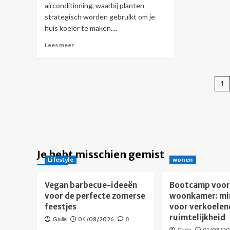
airconditioning, waarbij planten
strategisch worden gebruikt om je
huis koeler te maken....
Lees
Lees meer
meer
over
Koel
B
je
1
huis
p
met
levende
plantgordijnen:
de
natuurlijke
airconditioning
Je hebt misschien gemist
Lifestyle
wonen
trend
Vegan barbecue-ideeën
Bootcamp voor 
voor de perfecte zomerse
woonkamer: mi
feestjes
voor verkoelen
ruimtelijkheid
04/08/2026
Giulia
0