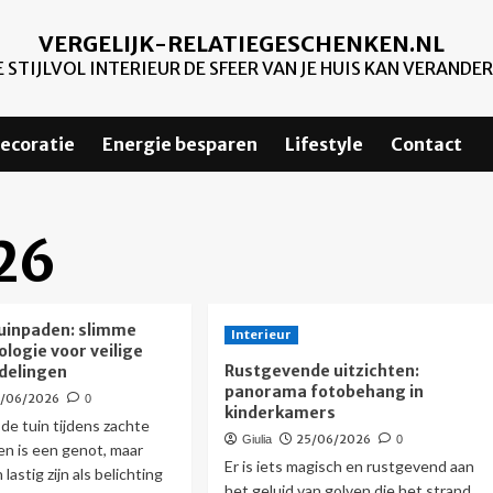
VERGELIJK-RELATIEGESCHENKEN.NL
 STIJLVOL INTERIEUR DE SFEER VAN JE HUIS KAN VERANDE
ecoratie
Energie besparen
Lifestyle
Contact
26
tuinpaden: slimme
Interieur
logie voor veilige
Rustgevende uitzichten:
delingen
panorama fotobehang in
8/06/2026
0
kinderkamers
de tuin tijdens zachte
25/06/2026
Giulia
0
n is een genot, maar
Er is iets magisch en rustgevend aan
 lastig zijn als belichting
het geluid van golven die het strand