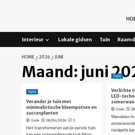
Ga
naar
de
HOE
inhoud
Interieur
Lokale gidsen
Tuin
Raamd
HOME
2026
JUNI
Maand:
juni 20
Tuin
Verlichte 
Tuin
LED-techno
Verander je tuin met
zomerwan
minimalistische bloempotten en
2
Giulia
succesplanten
Wandelen in 
28/06/2026
Giulia
0
zomeravonde
Het transformeren van je eerste tuin
navigatie kan
kan een ontmoedigende taak lijken,