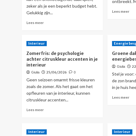
ontbreekt. M
zeker als je een beperkt budget hebt.
Lee
Lees meer
Gelukkig zijn...
mee
Lees
ove
Lees meer
meer
Verl
over
tui
Verander
sli
Interieur
Energie bes
je
LED
tuin
tec
Zomerfris: de psychologie
Groene dak
met
voo
achter citruskleur accenten in je
energiebe
minimalistische
veil
interieur
2
Giulia
bloempotten
zom
25/06/2026
Giulia
0
en
Stel je voor
Geen seizoen omarmt frisse kleuren
succesplanten
de zon brand
zoals de zomer. Als het gaat om het
in je huis hee
opfleuren van je interieur, kunnen
Lee
Lees meer
citruskleur accenten...
mee
ove
Lees
Lees meer
Gro
meer
dak
over
en
Zomerfris:
hun
Interieur
de
Interieur