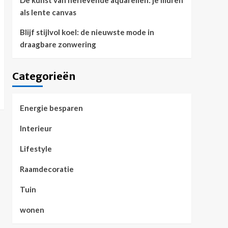
De kunst van herlevende aquarellen: je muren
als lente canvas
Blijf stijlvol koel: de nieuwste mode in
draagbare zonwering
Categorieën
Energie besparen
Interieur
Lifestyle
Raamdecoratie
Tuin
wonen