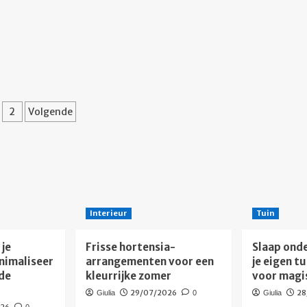
erichten
2
Volgende
aginering
Interieur
Tuin
je
Frisse hortensia-
Slaap onde
nimaliseer
arrangementen voor een
je eigen t
de
kleurrijke zomer
voor magi
29/07/2026
28
Giulia
0
Giulia