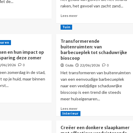
et de...
raken, het gevoel van zacht zand...
s
Lees
Lees meer
r
meer
r
over
ichte
Tuin
Rustgevende
npaden:
uitzichten:
mme
Transformerende
paren
panorama
-
buitenruimten: van
fotobehang
hnologie
en en hun impact op
barbecueplek tot schaduwrijke
in
r
sparing deze zomer
bioscoop
kinderkamers
ige
2/06/2026
0
22/06/2026
Giulia
0
erwandelingen
: een zomerdag in de stad,
Het transformeren van buitenruimten
t op je huid, maar binnen
van een eenvoudige barbecueplek
rst...
naar een veelzijdige schaduwrijke
bioscoop is een trend die steeds
s
meer huiseigenaren...
r
r
Lees
Lees meer
ene
meer
Interieur
en
over
Transformerende
Creëer een donkere slaapkamer
buitenruimten: