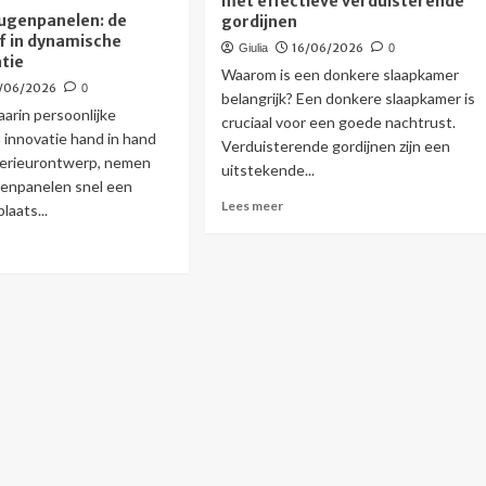
met effectieve verduisterende
act
van
genpanelen: de
gordijnen
barbecueplek
f in dynamische
rgiebesparing
16/06/2026
Giulia
0
tot
tie
e
schaduwrijke
Waarom is een donkere slaapkamer
er
/06/2026
0
bioscoop
belangrijk? Een donkere slaapkamer is
aarin persoonlijke
cruciaal voor een goede nachtrust.
 innovatie hand in hand
Verduisterende gordijnen zijn een
terieurontwerp, nemen
uitstekende...
enpanelen snel een
Lees
Lees meer
laats...
meer
s
over
r
Creëer
r
een
mgeheugenpanelen:
donkere
slaapkamer
uwe
met
f
effectieve
verduisterende
amische
gordijnen
sdecoratie