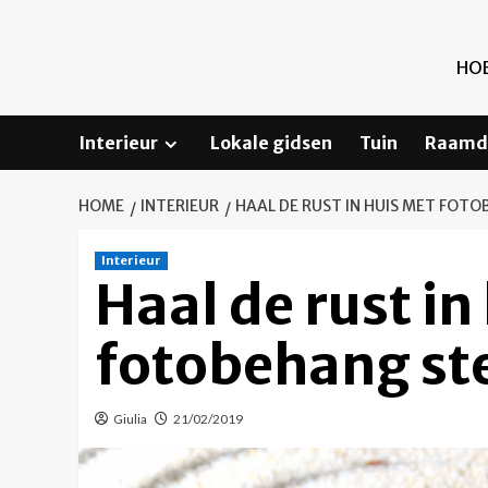
Ga
naar
de
HOE
inhoud
Interieur
Lokale gidsen
Tuin
Raamd
HOME
INTERIEUR
HAAL DE RUST IN HUIS MET FOTO
Interieur
Haal de rust in
fotobehang ste
Giulia
21/02/2019