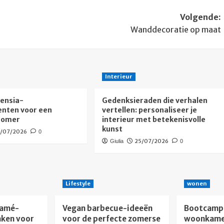
Volgende:
Wanddecoratie op maat
Interieur
tensia-
Gedenksieraden die verhalen
nten voor een
vertellen: personaliseer je
 zomer
interieur met betekenisvolle
kunst
9/07/2026
0
25/07/2026
Giulia
0
Lifestyle
wonen
ramé-
Vegan barbecue-ideeën
Bootcamp 
ken voor
voor de perfecte zomerse
woonkamer