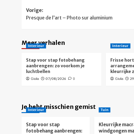
Bericht
Vorige:
Presque de l’art – Photo sur aluminium
navigatie
Meer verhalen
Interieur
Interieur
Stap voor stap fotobehang
Frisse hor
aanbrengen: zo voorkom je
arrangeme
luchtbellen
kleurrijke
07/08/2026
2
Giulia
0
Giulia
Je hebt misschien gemist
Interieur
Tuin
Stap voor stap
Kleurrijke mac
fotobehang aanbrengen:
windgongen ma