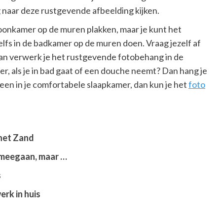
g naar deze rustgevende afbeelding kijken.
oonkamer op de muren plakken, maar je kunt het
elfs in de badkamer op de muren doen. Vraag jezelf af
? Dan verwerk je het rustgevende fotobehang in de
r, als je in bad gaat of een douche neemt? Dan hang je
leen in je comfortabele slaapkamer, dan kun je het
foto
 het Zand
d meegaan, maar …
s
rk in huis