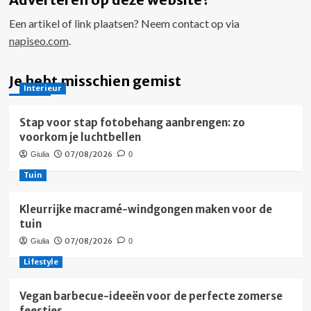
Een artikel of link plaatsen? Neem contact op via
napiseo.com
.
Je hebt misschien gemist
Interieur
Stap voor stap fotobehang aanbrengen: zo
voorkom je luchtbellen
07/08/2026
Giulia
0
Tuin
Kleurrijke macramé-windgongen maken voor de
tuin
07/08/2026
Giulia
0
Lifestyle
Vegan barbecue-ideeën voor de perfecte zomerse
feestjes