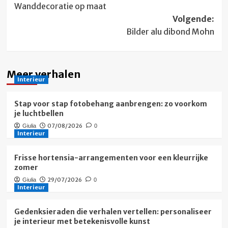
Wanddecoratie op maat
navigatie
Volgende:
Bilder alu dibond Mohn
Meer verhalen
Interieur
Stap voor stap fotobehang aanbrengen: zo voorkom
je luchtbellen
07/08/2026
Giulia
0
Interieur
Frisse hortensia-arrangementen voor een kleurrijke
zomer
29/07/2026
Giulia
0
Interieur
Gedenksieraden die verhalen vertellen: personaliseer
je interieur met betekenisvolle kunst