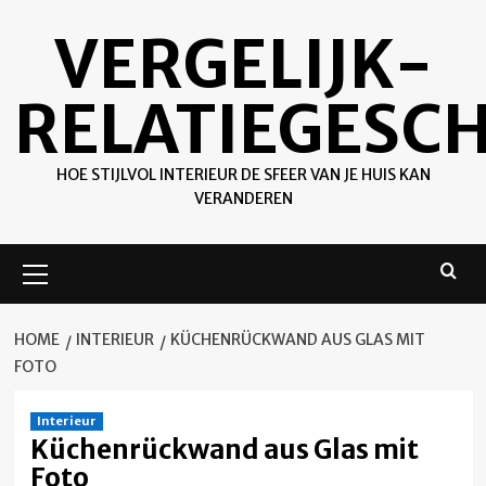
Ga
VERGELIJK-
naar
de
inhoud
RELATIEGESC
HOE STIJLVOL INTERIEUR DE SFEER VAN JE HUIS KAN
VERANDEREN
Primair
menu
HOME
INTERIEUR
KÜCHENRÜCKWAND AUS GLAS MIT
FOTO
Interieur
Küchenrückwand aus Glas mit
Foto