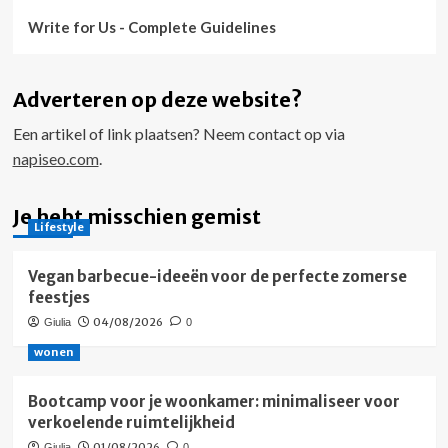
Write for Us - Complete Guidelines
Adverteren op deze website?
Een artikel of link plaatsen? Neem contact op via
napiseo.com
.
Je hebt misschien gemist
Lifestyle
Vegan barbecue-ideeën voor de perfecte zomerse
feestjes
04/08/2026
Giulia
0
wonen
Bootcamp voor je woonkamer: minimaliseer voor
verkoelende ruimtelijkheid
01/08/2026
Giulia
0