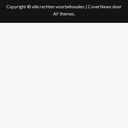
Copyright © alle rechten voorbehouden.
|
CoverNews
door
AF themes.