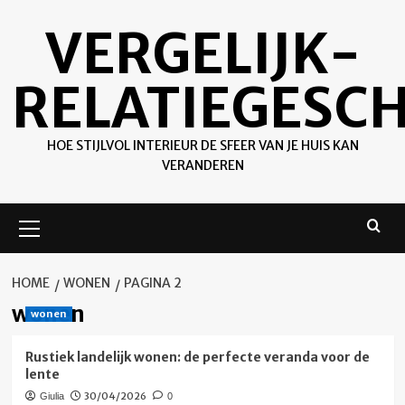
Ga
VERGELIJK-
naar
de
inhoud
RELATIEGESC
HOE STIJLVOL INTERIEUR DE SFEER VAN JE HUIS KAN
VERANDEREN
Primair
menu
HOME
WONEN
PAGINA 2
wonen
wonen
Rustiek landelijk wonen: de perfecte veranda voor de
lente
30/04/2026
Giulia
0