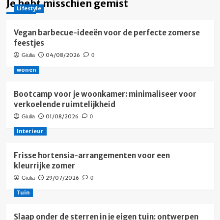
Je hebt misschien gemist
Lifestyle
Vegan barbecue-ideeën voor de perfecte zomerse
feestjes
04/08/2026
Giulia
0
wonen
Bootcamp voor je woonkamer: minimaliseer voor
verkoelende ruimtelijkheid
01/08/2026
Giulia
0
Interieur
Frisse hortensia-arrangementen voor een
kleurrijke zomer
29/07/2026
Giulia
0
Tuin
Slaap onder de sterren in je eigen tuin: ontwerpen