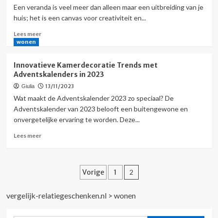
Een veranda is veel meer dan alleen maar een uitbreiding van je
huis; het is een canvas voor creativiteit en...
Lees
Lees meer
meer
wonen
over
Rustiek
Innovatieve Kamerdecoratie Trends met
landelijk
Adventskalenders in 2023
wonen:
13/11/2023
Giulia
de
perfecte
Wat maakt de Adventskalender 2023 zo speciaal? De
veranda
Adventskalender van 2023 belooft een buitengewone en
voor
onvergetelijke ervaring te worden. Deze...
de
lente
Lees
Lees meer
meer
over
Innovatieve
Berichten
Kamerdecoratie
Vorige
1
2
Trends
paginering
met
vergelijk-relatiegeschenken.nl
>
wonen
Adventskalenders
in
2023