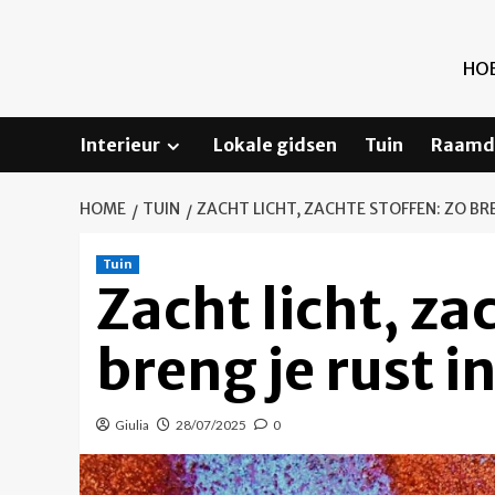
Ga
naar
de
HOE
inhoud
Interieur
Lokale gidsen
Tuin
Raamd
HOME
TUIN
ZACHT LICHT, ZACHTE STOFFEN: ZO BREN
Tuin
Zacht licht, za
breng je rust in
Giulia
28/07/2025
0