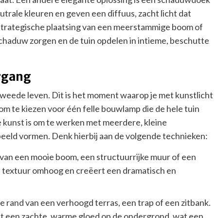
neutrale kleuren en geven een diffuus, zacht licht dat
e strategische plaatsing van een meerstammige boom of
chaduw zorgen en de tuin opdelen in intieme, beschutte
rgang
tweede leven. Dit is het moment waarop je met kunstlicht
 om te kiezen voor één felle bouwlamp die de hele tuin
De kunst is om te werken met meerdere, kleine
eeld vormen. Denk hierbij aan de volgende technieken:
 van een mooie boom, een structuurrijke muur of een
 de textuur omhoog en creëert een dramatisch en
 rand van een verhoogd terras, een trap of een zitbank.
erpt een zachte, warme gloed op de ondergrond, wat een