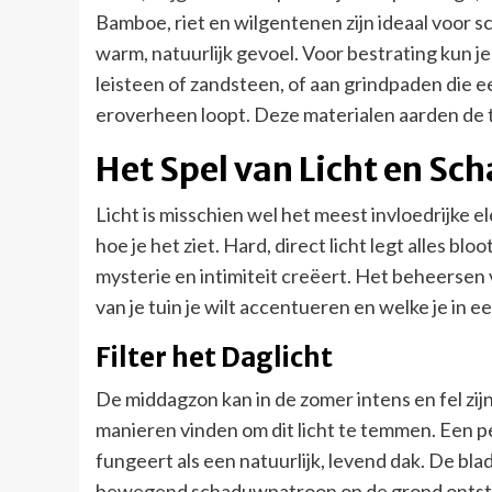
Bamboe, riet en wilgentenen zijn ideaal voor 
warm, natuurlijk gevoel. Voor bestrating kun j
leisteen of zandsteen, of aan grindpaden die 
eroverheen loopt. Deze materialen aarden de tui
Het Spel van Licht en Sc
Licht is misschien wel het meest invloedrijke e
hoe je het ziet. Hard, direct licht legt alles bloo
mysterie en intimiteit creëert. Het beheersen v
van je tuin je wilt accentueren en welke je in e
Filter het Daglicht
De middagzon kan in de zomer intens en fel zijn.
manieren vinden om dit licht te temmen. Een p
fungeert als een natuurlijk, levend dak. De bla
bewegend schaduwpatroon op de grond ontsta