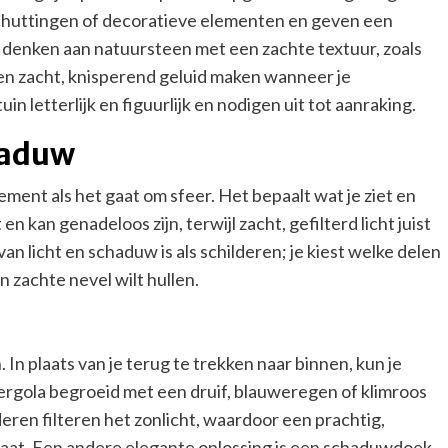
schuttingen of decoratieve elementen en geven een
e denken aan natuursteen met een zachte textuur, zoals
een zacht, knisperend geluid maken wanneer je
n letterlijk en figuurlijk en nodigen uit tot aanraking.
haduw
lement als het gaat om sfeer. Het bepaalt wat je ziet en
t en kan genadeloos zijn, terwijl zacht, gefilterd licht juist
an licht en schaduw is als schilderen; je kiest welke delen
en zachte nevel wilt hullen.
 In plaats van je terug te trekken naar binnen, kun je
ergola begroeid met een druif, blauweregen of klimroos
deren filteren het zonlicht, waardoor een prachtig,
at. Een andere elegante oplossing is een schaduwdoek