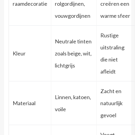
raamdecoratie
rolgordijnen,
creëren een
vouwgordijnen
warme sfeer
Rustige
Neutrale tinten
uitstraling
Kleur
zoals beige, wit,
die niet
lichtgrijs
afleidt
Zacht en
Linnen, katoen,
Materiaal
natuurlijk
voile
gevoel
Voegt