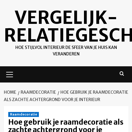
Ga
VERGELIJK-
naar
de
inhoud
RELATIEGESC
HOE STIJLVOL INTERIEUR DE SFEER VAN JE HUIS KAN
VERANDEREN
Primair
menu
HOME
RAAMDECORATIE
HOE GEBRUIK JE RAAMDECORATIE
ALS ZACHTE ACHTERGROND VOOR JE INTERIEUR
Raamdecoratie
Hoe gebruik je raamdecoratie als
zachte achtergrond voor je