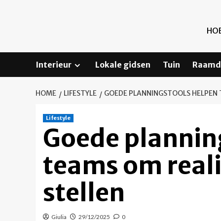
Ga
naar
de
HOE
inhoud
Interieur
Lokale gidsen
Tuin
Raamd
HOME
LIFESTYLE
GOEDE PLANNINGSTOOLS HELPEN T
Lifestyle
Goede plannin
teams om reali
stellen
Giulia
29/12/2025
0