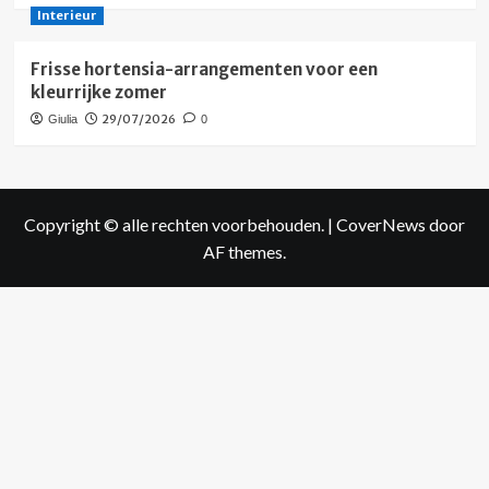
Interieur
Frisse hortensia-arrangementen voor een
kleurrijke zomer
29/07/2026
Giulia
0
Copyright © alle rechten voorbehouden.
|
CoverNews
door
AF themes.