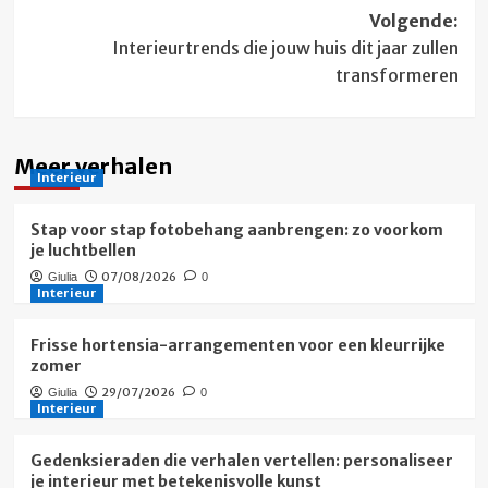
Volgende:
Interieurtrends die jouw huis dit jaar zullen
transformeren
Meer verhalen
Interieur
Stap voor stap fotobehang aanbrengen: zo voorkom
je luchtbellen
07/08/2026
Giulia
0
Interieur
Frisse hortensia-arrangementen voor een kleurrijke
zomer
29/07/2026
Giulia
0
Interieur
Gedenksieraden die verhalen vertellen: personaliseer
je interieur met betekenisvolle kunst