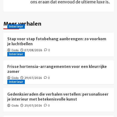
ons eraan dat eenvoud de ultieme luxe is.
Meer verhalen
Interieur
Stap voor stap fotobehang aanbrengen: zo voorkom
je luchtbellen
07/08/2026
Giulia
0
Interieur
Frisse hortensia-arrangementen voor een kleurrijke
zomer
29/07/2026
Giulia
0
Interieur
Gedenksieraden die verhalen vertellen: personaliseer
je interieur met betekenisvolle kunst
25/07/2026
Giulia
0