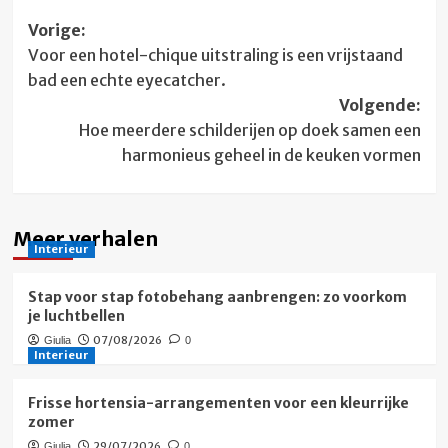
Bericht
Vorige:
Voor een hotel-chique uitstraling is een vrijstaand
navigatie
bad een echte eyecatcher.
Volgende:
Hoe meerdere schilderijen op doek samen een
harmonieus geheel in de keuken vormen
Meer verhalen
Interieur
Stap voor stap fotobehang aanbrengen: zo voorkom
je luchtbellen
07/08/2026
Giulia
0
Interieur
Frisse hortensia-arrangementen voor een kleurrijke
zomer
29/07/2026
Giulia
0