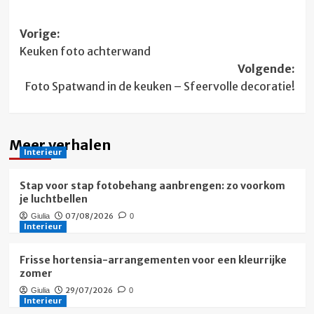
Bericht
Vorige:
Keuken foto achterwand
navigatie
Volgende:
Foto Spatwand in de keuken – Sfeervolle decoratie!
Meer verhalen
Interieur
Stap voor stap fotobehang aanbrengen: zo voorkom
je luchtbellen
07/08/2026
Giulia
0
Interieur
Frisse hortensia-arrangementen voor een kleurrijke
zomer
29/07/2026
Giulia
0
Interieur