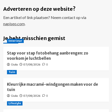
Adverteren op deze website?
Een artikel of link plaatsen? Neem contact op via
napiseo.com
.
Je hebt misschien gemist
Interieur
Stap voor stap fotobehang aanbrengen: zo
voorkom je luchtbellen
07/08/2026
Giulia
0
Tuin
Kleurrijke macramé-windgongen maken voor de
tuin
07/08/2026
Giulia
0
Lifestyle