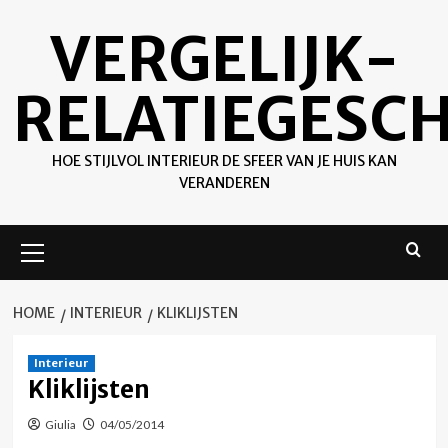
Ga
VERGELIJK-
naar
de
inhoud
RELATIEGESC
HOE STIJLVOL INTERIEUR DE SFEER VAN JE HUIS KAN
VERANDEREN
Primair
menu
HOME
INTERIEUR
KLIKLIJSTEN
Interieur
Kliklijsten
Giulia
04/05/2014