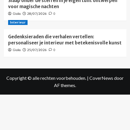
Slaap onder de sterren in je eigen tuin: ontwerpen
voor magische nachten
28/07/2026
Giulia
0
Interieur
Gedenksieraden die verhalen vertellen:
personaliseer je interieur met betekenisvolle kunst
25/07/2026
Giulia
0
Copyright © alle rechten voorbehouden.
|
CoverNews
door
AF themes.