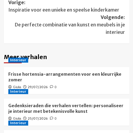
Bericht
Vorige:
Inspiratie voor een unieke en speelse kinderkamer
navigatie
Volgende:
De perfecte combinatie van kunst en meubels in je
interieur
Meer verhalen
Interieur
Frisse hortensia-arrangementen voor een kleurrijke
zomer
29/07/2026
Giulia
0
Interieur
Gedenksieraden die verhalen vertellen: personaliseer
je interieur met betekenisvolle kunst
25/07/2026
Giulia
0
Interieur