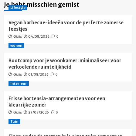
Je hebt misschien gemist
Lifestyle
Vegan barbecue-ideeën voor de perfecte zomerse
feestjes
04/08/2026
Giulia
0
wonen
Bootcamp voor je woonkamer: minimaliseer voor
verkoelende ruimtelijkheid
01/08/2026
Giulia
0
Interieur
Frisse hortensia-arrangementen voor een
kleurrijke zomer
29/07/2026
Giulia
0
Tuin