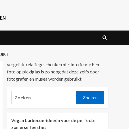
REN
UIKT
vergelijk-relatiegeschenken.nl
>
Interieur
>
Een
foto op plexiglas is zo hoog dat deze zelfs door
fotografen en musea worden gebruikt
Zoeken
naar:
Vegan barbecue-ideeën voor de perfecte
zomerse feestjes