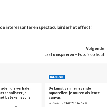
 hoe interessanter en spectaculairder het effect!
Volgende:
Laat u inspireren – Foto’s op hout!
Interieur
aden die verhalen
De kunst van herlevende
personaliseer je
aquarellen: je muren als lente
met betekenisvolle
canvas
13/07/2026
Giulia
0