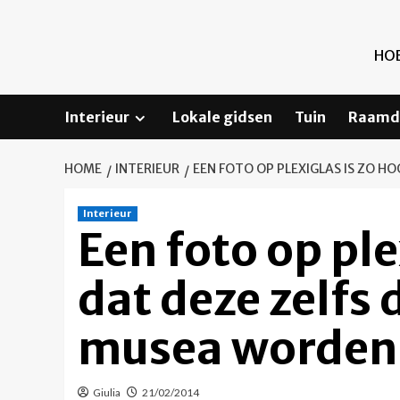
Ga
naar
de
HOE
inhoud
Interieur
Lokale gidsen
Tuin
Raamd
HOME
INTERIEUR
EEN FOTO OP PLEXIGLAS IS ZO 
Interieur
Een foto op ple
dat deze zelfs
musea worden 
Giulia
21/02/2014