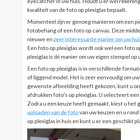
eyecatcher in uw huis. Houdt u er wel rekening
kwaliteit van de foto op plexiglas bepaalt.
Momenteel zijn er genoeg manieren om een pers
fotobehang of een foto op canvas. Deze middel
nieuwe en
zeer interessante manier om uw hui
Een foto op plexiglas wordt ook wel een foto 
plexiglas is dé manier om uw eigen stempel op 
Een foto op plexiglas is in verschillende forma
of liggend model. Het is zeer eenvoudig om uw f
gewenste afbeelding heeft gekozen, kunt u on
afdrukken foto’s op plexiglas. U selecteert een
Zodra u een keuze heeft gemaakt, kiest u het 
uploaden van de foto
van uw keuzen en u rond d
op plexiglas in huis en kunt u er een geschikt 