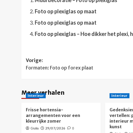
Foto op plexiglas op maat
Foto op plexiglas op maat
Foto op plexiglas – Hoe dikker het plexi,
Bericht
Vorige:
Formaten: Foto op forex plaat
navigatie
Meer verhalen
Interieur
Interieur
Frisse hortensia-
Gedenksier
arrangementen voor een
vertellen: 
kleurrijke zomer
interieur 
kunst
29/07/2026
Giulia
0