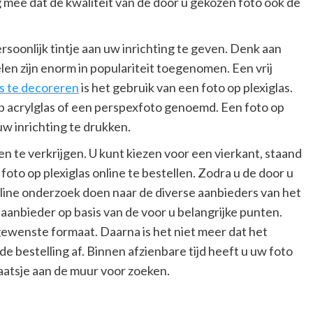
 mee dat de kwaliteit van de door u gekozen foto ook de
oonlijk tintje aan uw inrichting te geven. Denk aan
en zijn enorm in populariteit toegenomen. Een vrij
s te decoreren
is het gebruik van een foto op plexiglas.
op acrylglas of een perspexfoto genoemd. Een foto op
uw inrichting te drukken.
ten te verkrijgen. U kunt kiezen voor een vierkant, staand
oto op plexiglas online te bestellen. Zodra u de door u
line onderzoek doen naar de diverse aanbieders van het
 aanbieder op basis van de voor u belangrijke punten.
gewenste formaat. Daarna is het niet meer dat het
e bestelling af. Binnen afzienbare tijd heeft u uw foto
plaatsje aan de muur voor zoeken.