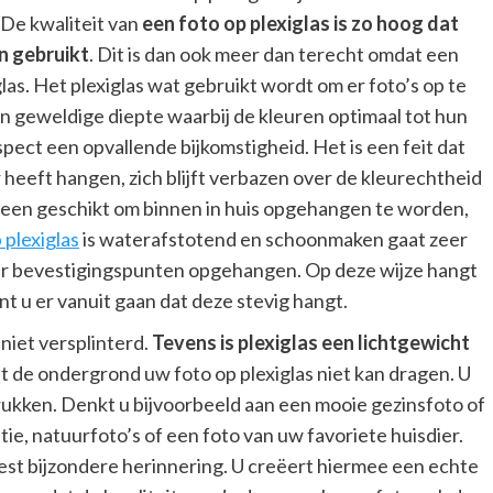
 De kwaliteit van
een foto op plexiglas is zo hoog dat
n gebruikt
. Dit is dan ook meer dan terecht omdat een
glas. Het plexiglas wat gebruikt wordt om er foto’s op te
een geweldige diepte waarbij de kleuren optimaal tot hun
spect een opvallende bijkomstigheid. Het is een feit dat
r heeft hangen, zich blijft verbazen over de kleurechtheid
 alleen geschikt om binnen in huis opgehangen te worden,
 plexiglas
is waterafstotend en schoonmaken gaat zeer
ier bevestigingspunten opgehangen. Op deze wijze hangt
t u er vanuit gaan dat deze stevig hangt.
 niet versplinterd.
Tevens is plexiglas een lichtgewicht
dat de ondergrond uw foto op plexiglas niet kan dragen. U
drukken. Denkt u bijvoorbeeld aan een mooie gezinsfoto of
ie, natuurfoto’s of een foto van uw favoriete huisdier.
est bijzondere herinnering. U creëert hiermee een echte