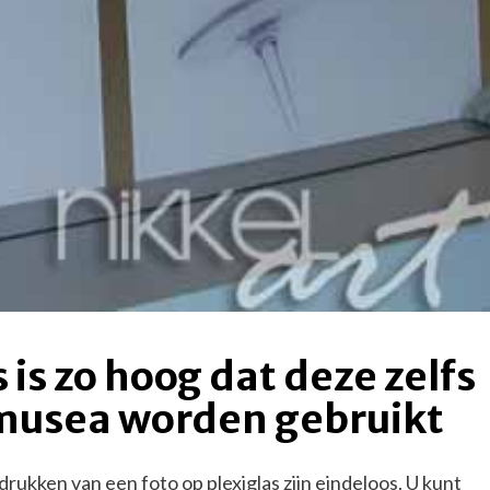
 is zo hoog dat deze zelfs
 musea worden gebruikt
rukken van een foto op plexiglas zijn eindeloos. U kunt