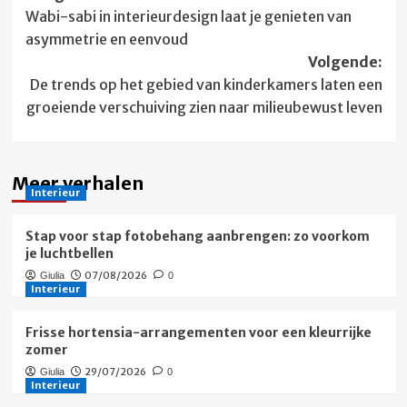
Wabi-sabi in interieurdesign laat je genieten van
navigatie
asymmetrie en eenvoud
Volgende:
De trends op het gebied van kinderkamers laten een
groeiende verschuiving zien naar milieubewust leven
Meer verhalen
Interieur
Stap voor stap fotobehang aanbrengen: zo voorkom
je luchtbellen
07/08/2026
Giulia
0
Interieur
Frisse hortensia-arrangementen voor een kleurrijke
zomer
29/07/2026
Giulia
0
Interieur