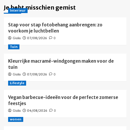
Je hebt misschien gemist
Interieur
Stap voor stap fotobehang aanbrengen: zo
voorkom je luchtbellen
07/08/2026
Giulia
0
Tuin
Kleurrijke macramé-windgongen maken voor de
tuin
07/08/2026
Giulia
0
Lifestyle
Vegan barbecue-ideeën voor de perfecte zomerse
feestjes
04/08/2026
Giulia
0
wonen