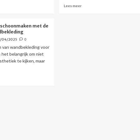
s
Lees
Lees meer
r
meer
r
over
dige
Mooie
 schoonmaken met de
eën
raamdecoratie
dbekleding
r
die
3/04/2025
0
ook
ine
echt
en van wandbekleding voor
r
werkt
s het belangrijk om niet
ktische
sthetiek te kijken, maar
ken
s
r
r
voudig
oonmaken
te
dbekleding