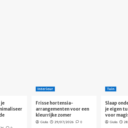
Interieur
Tuin
je
Frisse hortensia-
Slaap onde
nimaliseer
arrangementen voor een
je eigen t
de
kleurrijke zomer
voor magi
29/07/2026
28
Giulia
0
Giulia