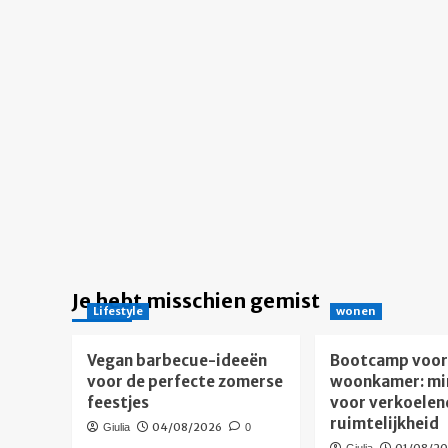
Je hebt misschien gemist
Lifestyle
wonen
Vegan barbecue-ideeën
Bootcamp voor 
voor de perfecte zomerse
woonkamer: mi
feestjes
voor verkoelen
ruimtelijkheid
04/08/2026
Giulia
0