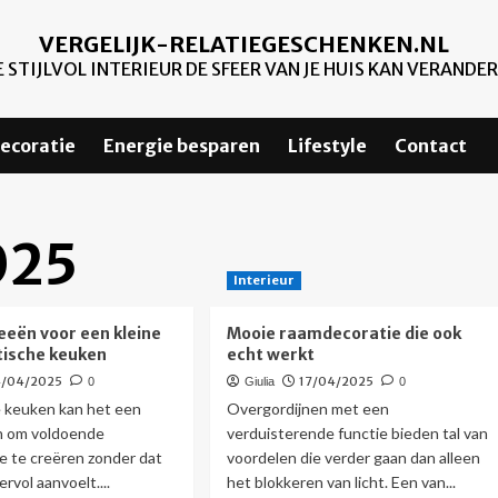
VERGELIJK-RELATIEGESCHENKEN.NL
 STIJLVOL INTERIEUR DE SFEER VAN JE HUIS KAN VERANDE
ecoratie
Energie besparen
Lifestyle
Contact
025
Interieur
eeën voor een kleine
Mooie raamdecoratie die ook
tische keuken
echt werkt
4/04/2025
17/04/2025
0
Giulia
0
e keuken kan het een
Overgordijnen met een
jn om voldoende
verduisterende functie bieden tal van
e te creëren zonder dat
voordelen die verder gaan dan alleen
rvol aanvoelt....
het blokkeren van licht. Een van...