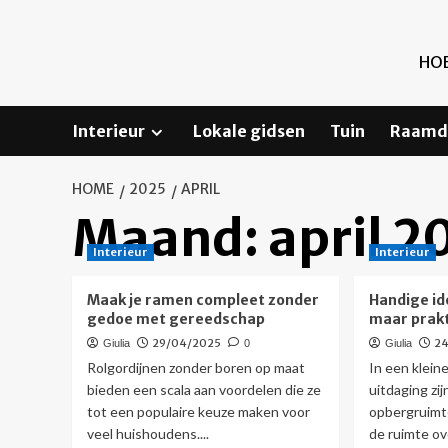
Ga
naar
de
HOE
inhoud
Interieur
Lokale gidsen
Tuin
Raamd
HOME
2025
APRIL
Maand:
april 2
Interieur
Interieur
Maak je ramen compleet zonder
Handige id
gedoe met gereedschap
maar prak
29/04/2025
2
Giulia
0
Giulia
Rolgordijnen zonder boren op maat
In een klein
bieden een scala aan voordelen die ze
uitdaging zi
tot een populaire keuze maken voor
opbergruimt
veel huishoudens....
de ruimte ove