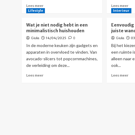
Lees
Lee
Lees meer
Lees meer
meer
mee
Lifestyle
Interieur
over
ove
Maak
Han
Wat je niet nodig hebt in een
Eenvoudig
je
ide
minimalistisch huishouden
juiste wan
ramen
voo
14/04/2025
0
Giulia
0
Giulia
compleet
een
zonder
kle
In de moderne keuken zijn gadgets en
Bij het kiez
gedoe
maa
apparaten in overvloed te vinden. Van
een ruimte i
met
pra
avocado-slicers tot popcornmachines,
alleen naar e
gereedschap
keu
de verleiding om deze...
ook...
Lees
Lee
Lees meer
Lees meer
meer
mee
over
ove
Wat
Een
je
sch
niet
met
nodig
de
hebt
juis
in
wan
een
minimalistisch